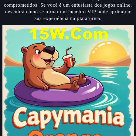
comprometidos. Se você é um entusiasta dos jogos online,
descubra como se tornar um membro VIP pode aprimorar
sua experiência na plataforma.