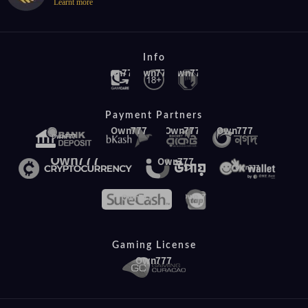
Learnt more
Info
Payment Partners
Gaming License