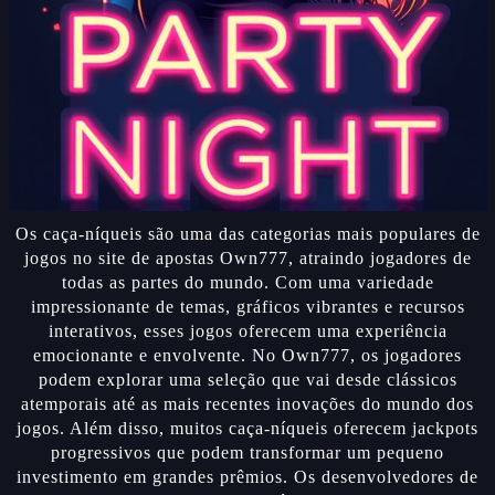
Os caça-níqueis são uma das categorias mais populares de
jogos no site de apostas Own777, atraindo jogadores de
todas as partes do mundo. Com uma variedade
impressionante de temas, gráficos vibrantes e recursos
interativos, esses jogos oferecem uma experiência
emocionante e envolvente. No Own777, os jogadores
podem explorar uma seleção que vai desde clássicos
atemporais até as mais recentes inovações do mundo dos
jogos. Além disso, muitos caça-níqueis oferecem jackpots
progressivos que podem transformar um pequeno
investimento em grandes prêmios. Os desenvolvedores de