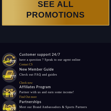
SEE ALL
PROMOTIONS
Customer support 24/7
have a question ? Speak to our agent online
Contact CS
New Member Guide
Check out FAQ and guides
Check now
Affiliates Program
Partner with us and earn some income!
Find Out more
Partnerships
Meet our Brand Ambassadors & Sports Partners