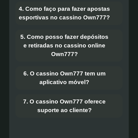
4. Como faço para fazer apostas
esportivas no cassino Own777?
5. Como posso fazer depósitos
e retiradas no cassino online
Own777?
6. O cassino Own777 tem um
aplicativo móvel?
7. O cassino Own777 oferece
suporte ao cliente?