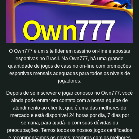
O Own777 é um site líder em cassino on-line e apostas
esportivas no Brasil. Na Own777, há uma grande
quantidade de jogos de cassino on-line com promoções
esportivas mensais adequadas para todos os níveis de
jogadores.
Depois de se inscrever e jogar conosco no Own777, você
ainda pode entrar em contato com a nossa equipe de
atendimento ao cliente, que é uma das melhores do
mercado e está disponível 24 horas por dia, 7 dias por
semana, para ajudá-lo com suas dúvidas ou
preocupações. Temos todos os nossos jogos certificados
e recompensamos os novos membros com os melhores