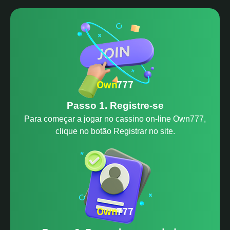
Passo 1. Registre-se
Para começar a jogar no cassino on-line Own777,
clique no botão Registrar no site.