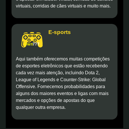
virtuais, corridas de cães virtuais e muito mais.
E-sports
Aqui também oferecemos muitas competições
de esportes eletrônicos que estão recebendo
cada vez mais atenção, incluindo Dota 2,
League of Legends e Counter-Strike: Global
Offensive. Fornecemos probabilidades para
alguns dos maiores eventos e ligas com mais
mercados e opções de apostas do que
qualquer outra empresa.