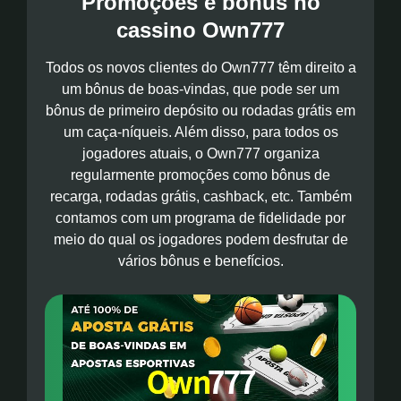
Promoções e bônus no
cassino Own777
Todos os novos clientes do Own777 têm direito a
um bônus de boas-vindas, que pode ser um
bônus de primeiro depósito ou rodadas grátis em
um caça-níqueis. Além disso, para todos os
jogadores atuais, o Own777 organiza
regularmente promoções como bônus de
recarga, rodadas grátis, cashback, etc. Também
contamos com um programa de fidelidade por
meio do qual os jogadores podem desfrutar de
vários bônus e benefícios.