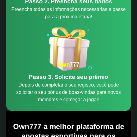
Passo 2. Preencha seus dados
Preencha todas as informações necessárias e passe
para a próxima etapa!
Passo 3. Solicite seu prêmio
Depois de completar o seu registro, você pode
solicitar o seu bônus de boas-vindas para novos
membros e começar a jogar!
Own777 a melhor plataforma de
apostas esportivas para os