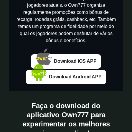
jogadores atuais, o Own777 organiza
regularmente promoções como bônus de
recarga, rodadas grátis, cashback, etc. Também
temos um programa de fidelidade por meio do
qual os jogadores podem desfrutar de vários
bônus e benefícios.
Download iOS APP
Download Android APP
Faça o download do
aplicativo Own777 para
experimentar os melhores