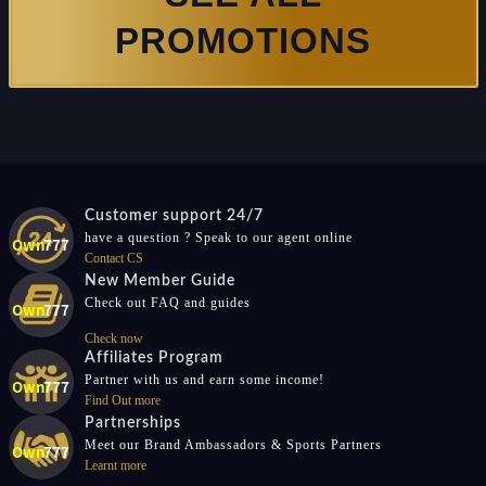
PROMOTIONS
Customer support 24/7
have a question ? Speak to our agent online
Contact CS
New Member Guide
Check out FAQ and guides
Check now
Affiliates Program
Partner with us and earn some income!
Find Out more
Partnerships
Meet our Brand Ambassadors & Sports Partners
Learnt more