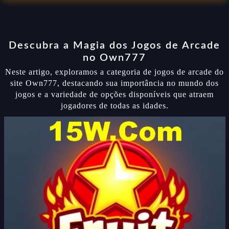
Descubra a Magia dos Jogos de Arcade
no Own777
Neste artigo, exploramos a categoria de jogos de arcade do
site Own777, destacando sua importância no mundo dos
jogos e a variedade de opções disponíveis que atraem
jogadores de todas as idades.