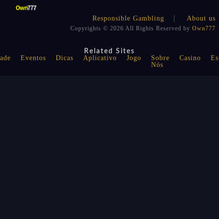
Responsible Gambling
About us
Copyrights © 2026 All Rights Reserved by
Own777
Related Sites
ade
Eventos
Dicas
Aplicativo
Jogo
Sobre
Casino
Es
Nós