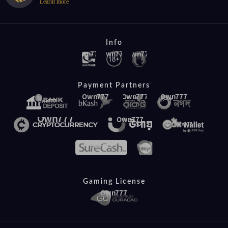
Learnt more
Info
Payment Partners
Gaming License