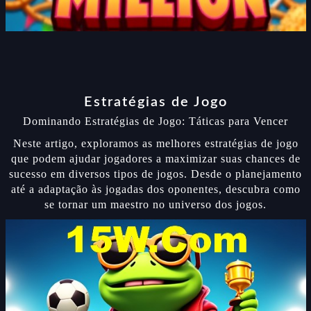
Estratégias de Jogo
Dominando Estratégias de Jogo: Táticas para Vencer
Neste artigo, exploramos as melhores estratégias de jogo
que podem ajudar jogadores a maximizar suas chances de
sucesso em diversos tipos de jogos. Desde o planejamento
até a adaptação às jogadas dos oponentes, descubra como
se tornar um maestro no universo dos jogos.