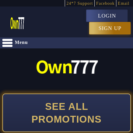
24*7 Support
Facebook
Email
LOGIN
SIGN UP
Menu
SEE ALL
PROMOTIONS