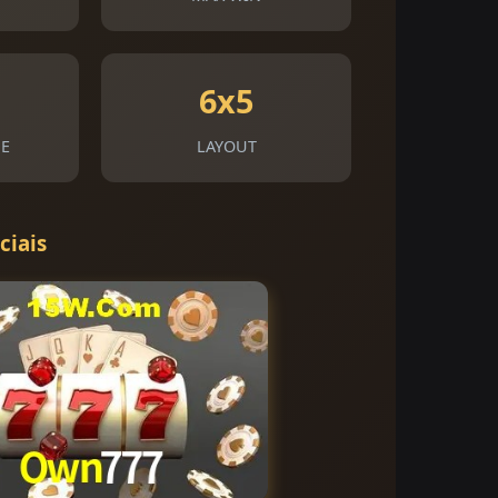
6x5
DE
LAYOUT
ciais