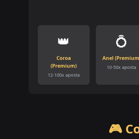
👑
💍
Coroa
Anel (Premium
(Premium)
10-50x aposta
12-100x aposta
🎮 C