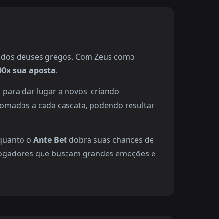
no dos deuses gregos. Com Zeus como
00x sua aposta
.
ara dar lugar a novos, criando
somados a cada cascata, podendo resultar
nquanto o
Ante Bet
dobra suas chances de
ra jogadores que buscam grandes emoções e