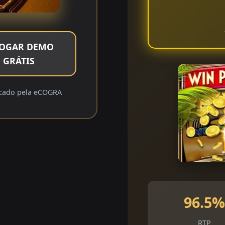
JOGAR DEMO
GRÁTIS
ficado pela eCOGRA
96.5%
RTP