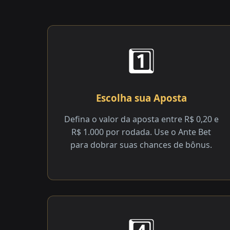
1️⃣
Escolha sua Aposta
Defina o valor da aposta entre R$ 0,20 e
R$ 1.000 por rodada. Use o Ante Bet
para dobrar suas chances de bônus.