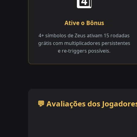
4️⃣
Ative o Bônus
4+ símbolos de Zeus ativam 15 rodadas
grátis com multiplicadores persistentes
e re-triggers possíveis.
💬 Avaliações dos Jogadore