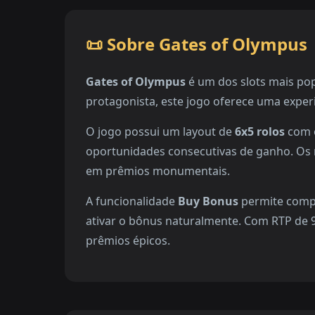
📜 Sobre Gates of Olympus
Gates of Olympus
é um dos slots mais po
protagonista, este jogo oferece uma expe
O jogo possui um layout de
6x5 rolos
com o
oportunidades consecutivas de ganho. Os 
em prêmios monumentais.
A funcionalidade
Buy Bonus
permite compr
ativar o bônus naturalmente. Com RTP de 9
prêmios épicos.