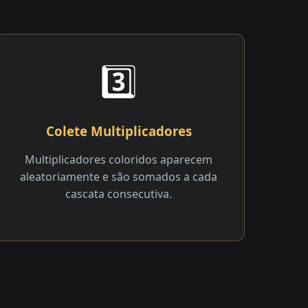
3️⃣
Colete Multiplicadores
Multiplicadores coloridos aparecem
aleatoriamente e são somados a cada
cascata consecutiva.