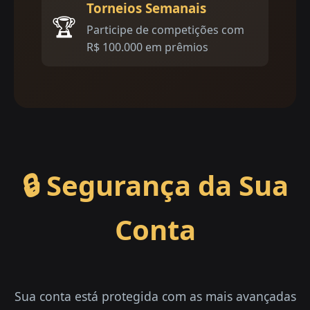
Torneios Semanais
🏆
Participe de competições com
R$ 100.000 em prêmios
🔒 Segurança da Sua
Conta
Sua conta está protegida com as mais avançadas