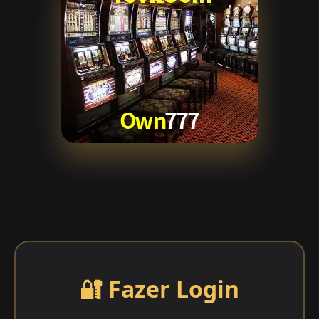
🔐 Fazer Login