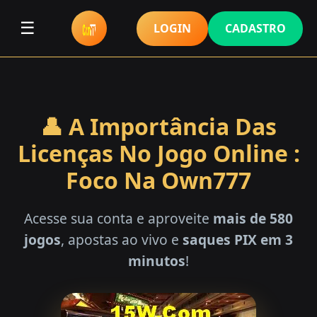
☰
LOGIN
CADASTRO
👤 A Importância Das
Licenças No Jogo Online :
Foco Na Own777
Acesse sua conta e aproveite
mais de 580
jogos
, apostas ao vivo e
saques PIX em 3
minutos
!