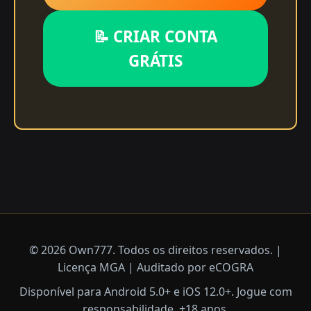
📝 CRIAR CONTA
GRÁTIS
© 2026 Own777. Todos os direitos reservados. |
Licença MGA | Auditado por eCOGRA
Disponível para Android 5.0+ e iOS 12.0+. Jogue com
responsabilidade. +18 anos.