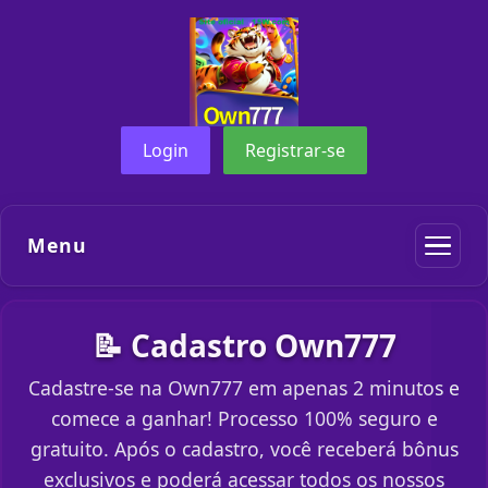
Login
Registrar-se
Menu
📝 Cadastro Own777
Cadastre-se na Own777 em apenas 2 minutos e
comece a ganhar! Processo 100% seguro e
gratuito. Após o cadastro, você receberá bônus
exclusivos e poderá acessar todos os nossos